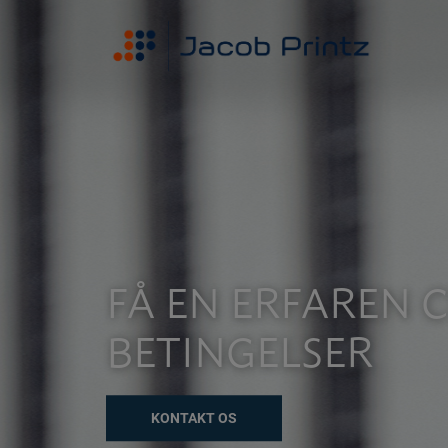
Hop
til
indholdet
FÅ EN ERFAREN C
BETINGELSER
KONTAKT OS