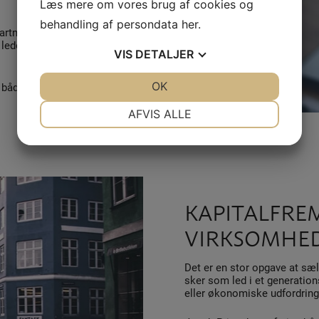
Læs mere om vores brug af cookies og
behandling af persondata
her
.
artner, lave den månedlige
 lede en
VIS
DETALJER
JA
NEJ
OK
JA
NEJ
r både skaber værdi på kort
NØDVENDIGE
PRÆFERENCER
AFVIS ALLE
JA
NEJ
JA
NEJ
MARKETING
STATISTIK
KAPITALFREM
VIRKSOMHE
Det er en stor opgave at sæl
sker som led i et generation
eller økonomiske udfordring